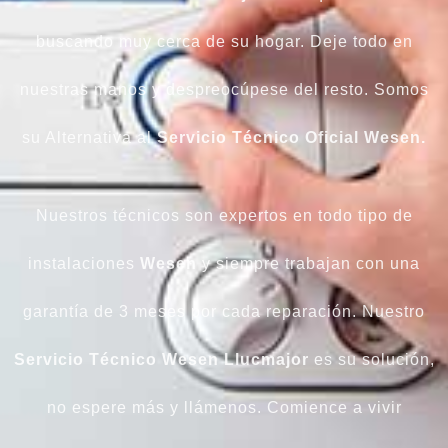
buscando muy cerca de su hogar. Deje todo en
nuestras manos y despreocúpese del resto. Somos
su Alternativa al
Servicio Técnico Oficial Wesen.
Nuestros técnicos son expertos en todo tipo de
instalaciones
Wesen
y siempre trabajan con una
garantía de 3 meses por cada reparación. Nuestro
Servicio Técnico Wesen Llucmajor
es su solución,
no espere más y llámenos. Comience a vivir