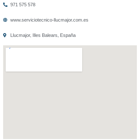
971 575 578
www.serviciotecnico-llucmajor.com.es
Llucmajor, Illes Balears, España