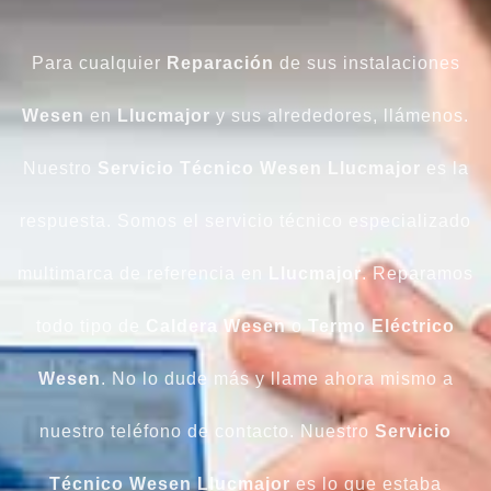
Para cualquier
Reparación
de sus instalaciones
Wesen
en
Llucmajor
y sus alrededores, llámenos.
Nuestro
Servicio Técnico Wesen Llucmajor
es la
respuesta. Somos el servicio técnico especializado
multimarca de referencia en
Llucmajor
. Reparamos
todo tipo de
Caldera Wesen
o
Termo Eléctrico
Wesen
. No lo dude más y llame ahora mismo a
nuestro teléfono de contacto. Nuestro
Servicio
Técnico Wesen Llucmajor
es lo que estaba