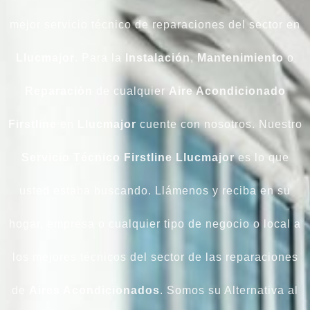
mejor servicio técnico de reparaciones del sector en
Llucmajor
. Para la
Instalación
,
Mantenimiento
o
Reparación
de cualquier
Aire Acondicionado
Firstline
en
Llucmajor
cuente con nosotros. Nuestro
Servicio Técnico Firstline Llucmajor
es lo que
usted estaba buscando. Llámenos y reciba en su
hogar, empresa o cualquier tipo de negocio o local a
los mejores técnicos del sector de las reparaciones
de
Aires Acondicionados
. Somos su Alternativa al