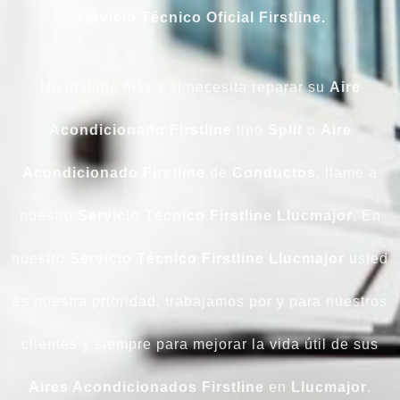
Servicio Técnico Oficial Firstline.
No lo dude más y si necesita reparar su
Aire
Acondicionado Firstline
tipo
Split
o
Aire
Acondicionado Firstline
de
Conductos
, llame a
nuestro
Servicio Técnico Firstline Llucmajor
. En
nuestro
Servicio Técnico Firstline Llucmajor
usted
es nuestra prioridad, trabajamos por y para nuestros
clientes y siempre para mejorar la vida útil de sus
Aires Acondicionados Firstline
en
Llucmajor
.