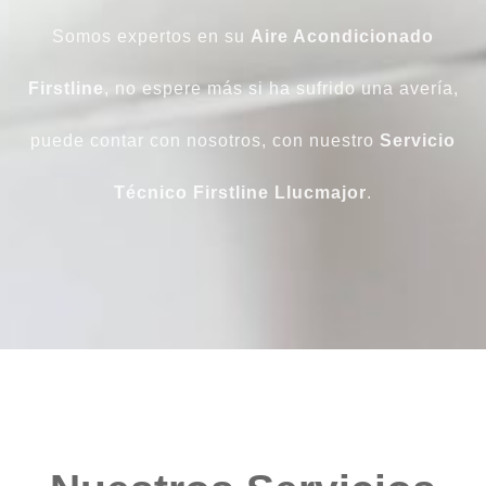
Somos expertos en su
Aire Acondicionado
Firstline
, no espere más si ha sufrido una avería,
puede contar con nosotros, con nuestro
Servicio
Técnico Firstline Llucmajor
.