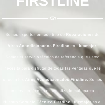
FIRSTLINE
Somos expertos en todo tipo de
Reparaciones
de
Aires Acondicionados Firstline
en
Llucmajor
.
Somos el servicio técnico de referencia que usted
necesita para disfrutar de todas las ventajas que le
ofrecen los
Aires Acondicionados Firstline
. Somos
un servicio técnico especializado multimarca.
Nuestro
Servicio Técnico Firstline Llucmajor
es el