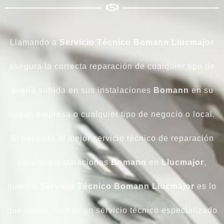
Llamando a
Servicio Técnico Bomann Llucmajor
asegura la correcta reparación de cualquier tipo de
avería sufrida en sus instalaciones
Bomann
en su
hogar, empresa o cualquier tipo de negocio o local.
Si necesita al mejor servicio técnico de reparación
para sus instalaciones
Bomann
en
Llucmajor
,
nuestro
Servicio Técnico Bomann Llucmajor
es lo
que busca. Somos un servicio técnico especializado