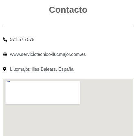
Contacto
971 575 578
www.serviciotecnico-llucmajor.com.es
Llucmajor, Illes Balears, España