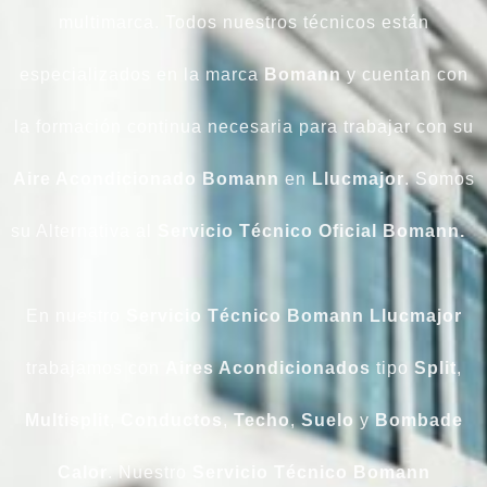
multimarca. Todos nuestros técnicos están
especializados en la marca
Bomann
y cuentan con
la formación continua necesaria para trabajar con su
Aire Acondicionado Bomann
en
Llucmajor
. Somos
su Alternativa al
Servicio
Técnico Oficial Bomann.
En nuestro
Servicio Técnico Bomann Llucmajor
trabajamos con
Aires Acondicionados
tipo
Split
,
Multisplit
,
Conductos
,
Techo
,
Suelo
y
Bombade
Calor
. Nuestro
Servicio Técnico Bomann