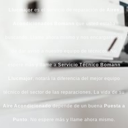
Llucmajor
es el servicio de reparación de
Aires
Acondicionados Bomann
que usted estaba
buscando. Llame ahora mismo y nos encargaremos
de dar aviso a nuestro equipo de técnicos. No
espere más y llame a
Servicio Técnico Bomann
Llucmajor
, notará la diferencia del mejor equipo
técnico del sector de las reparaciones. La vida de su
Aire Acondicionado
depende de un buena
Puesta a
Punto
. No espere más y llame ahora mismo.